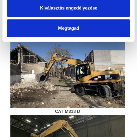
Kiválasztás engedélyezése
CAT 316 C
Megtagad
CAT M318 D