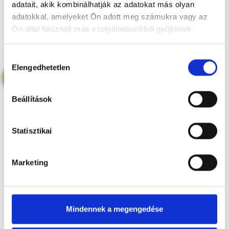
adatait, akik kombinálhatják az adatokat más olyan
adatokkal, amelyeket Ön adott meg számukra vagy az
GÉPPARK
Ön által használt más szolgáltatásokból gyűjtöttek.
Hozzájárulás
Elengedhetetlen
kiválasztása
Gumikerekes kotrók
Beállítások
CAT 313 D
Statisztikai
Marketing
Mindennek a megengedése